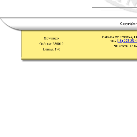
Copyright 
Parafia św. Stefana, L
Odwiedzin
tel.
(18) 275 25 
Ogółem: 280010
Nr konta: 17 8
Dzisiaj: 170