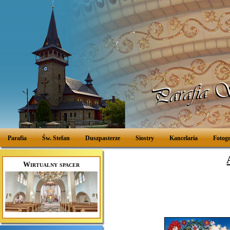
Parafia
Św. Stefan
Duszpasterze
Siostry
Kancelaria
Fotogr
Wirtualny spacer