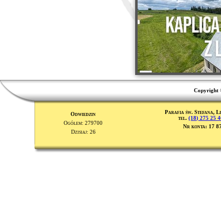
Copyright 
Parafia św. Stefana, L
Odwiedzin
tel.
(18) 275 25 
Ogółem: 279700
Nr konta: 17 8
Dzisiaj: 26