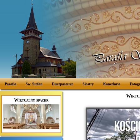
Parafia
Św. Stefan
Duszpasterze
Siostry
Kancelaria
Fotogr
Wirtua
Wirtualny spacer